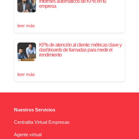
informes automáticos de KPIs en tu
empresa
leer más
KPIs de atención al cliente: métricas clave y
dashboards de llamadas para medir el
rendimiento
leer más
Nuestros Servicios
Centralita Virtual Empresas
Agente virtual