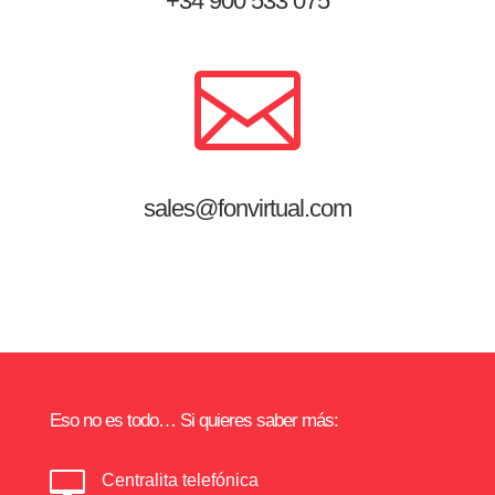
+34 900 533 075

sales@fonvirtual.com
Eso no es todo… Si quieres saber más:

Centralita telefónica