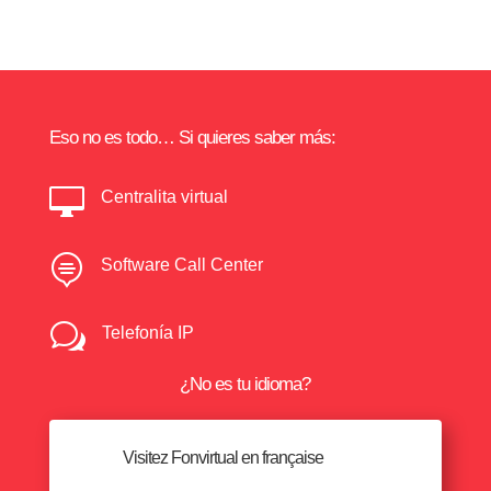
Eso no es todo… Si quieres saber más:

Centralita virtual

Software Call Center
w
Telefonía IP
¿No es tu idioma?
Visitez Fonvirtual en française