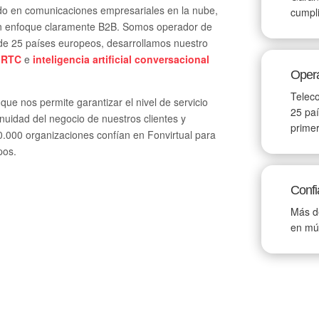
ado en comunicaciones empresariales en la nube,
cumpl
un enfoque claramente B2B. Somos operador de
de 25 países europeos, desarrollamos nuestro
bRTC
e
inteligencia artificial conversacional
Opera
Telec
o que nos permite garantizar el nivel de servicio
25 paí
nuidad del negocio de nuestros clientes y
prime
0.000 organizaciones confían en Fonvirtual para
pos.
Conf
Más de
en múl