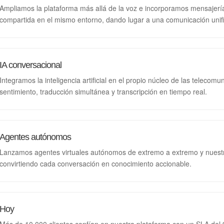
Ampliamos la plataforma más allá de la voz e incorporamos mensajería 
compartida en el mismo entorno, dando lugar a una comunicación unifi
IA conversacional
Integramos la inteligencia artificial en el propio núcleo de las telecomu
sentimiento, traducción simultánea y transcripción en tiempo real.
Agentes autónomos
Lanzamos agentes virtuales autónomos de extremo a extremo y nuestr
convirtiendo cada conversación en conocimiento accionable.
Hoy
Más de 10.000 clientes confían en nuestra plataforma con un SLA del 