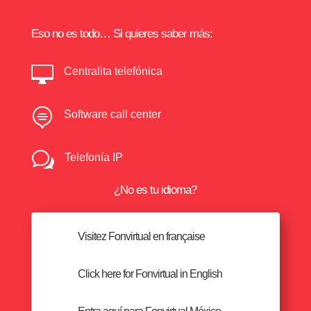
Eso no es todo… Si quieres saber más:

Centralita telefónica

Software call center
w
Telefonía IP
¿No es tu idioma?
Visitez Fonvirtual en française
Click here for Fonvirtual in English