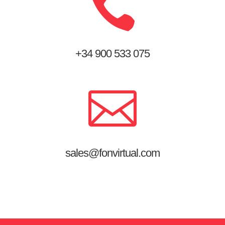

+34 900
533 075

sales@fonvirtual.com