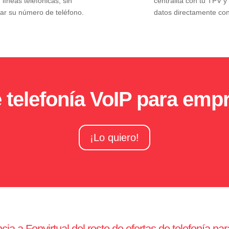
 líneas telefónicas, sin
centralita con tu TPV y 
dar su número de teléfono.
datos directamente con
 telefonía VoIP para emp
¡Lo quiero!
cia a Fonvirtual del resto de ofertas de telefonía p