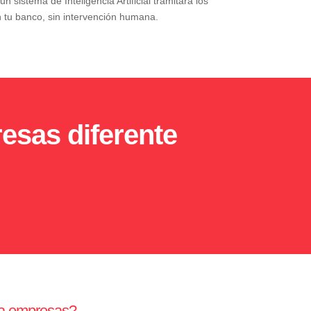
un sistema de Inteligencia Artificial tramitará los
 tu banco, sin intervención humana.
resas diferente
ara empresas?