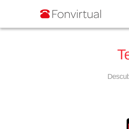
T
Descubr