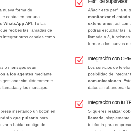
Perfil de supervisor
Z
na nueva forma de
Añadir este perfil a tu 
 te contacten por una
monitorizar el estado
mo
WhatsApp API
. Tú las
extensiones
, así com
 que recibes las llamadas de
podrás escuchar las ll
ás integrar otros canales como
llamada a 3, funciones
formar a los nuevos e
Integración con CR
Z
das o mensajes sean
Los servicios de telefo
dos a los agentes
mediante
posibilidad de integra
ás gestionar simultáneamente
comunicaciones
. Est
as llamadas y los mensajes.
datos sin abandonar la
Integración con tu T
Z
empresa insertando un botón en
Si quieres
realizar cob
ndrán que pulsarlo
para
llamada
, simplemente t
nzar a hablar contigo de
telefonía para empres