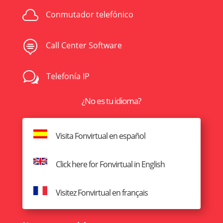

Conmutador telefónico

Call Center Software
w
Telefonía IP
¿No es tu idioma?
Visita Fonvirtual en español
Click here for Fonvirtual in English
Visitez Fonvirtual en français