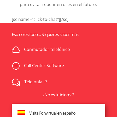
para evitar repetir errores en el futuro.
[sc name="click-to-chat"][/sc]
Eso no es todo… Si quieres saber más:

Conmutador telefónico

Call Center Software
w
Telefonía IP
¿No es tu idioma?
Visita Fonvirtual en español