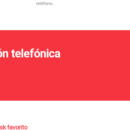
teléfono.
ón telefónica
sk favorito