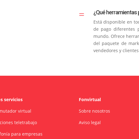
=
¿Qué herramientas 
Está disponible en to
de pago diferentes p
mundo. Ofrece herram
del paquete de mark
vendedores y clientes
s servicios
Fonvirtual
utador virtual
Sobre nosotros
ciones teletrabajo
Aviso legal
fonía para empresas