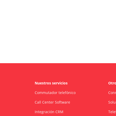
Nuestros servicios
Otro
Commutador telefónico
Conm
Call Center Software
Solu
Integración CRM
Tele