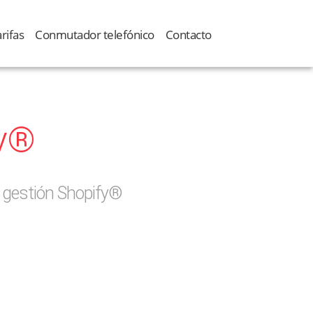
rifas
Conmutador telefónico
Contacto
fy®
e gestión Shopify®