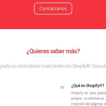
Contáctanos
¿Quieres saber más?
egrado su conmutador o call center con Shopify®. Descub
=
¿Qué es Shopify®?
Shopify
es una plata
propio e-commerce.
creación de páginas 