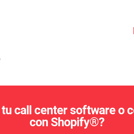
a
 tu call center software o 
con Shopify®?