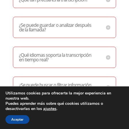
¿Se puede guardar o analizar después
de la llamada?
¿Qué idiomas soporta la transcripción
en tiempo real?
¿Se puede buscar o filtrar información
dentro de las transcripciones?
Utilizamos cookies para ofrecerte la mejor experiencia en
nuestra web.
Puedes aprender más sobre qué cookies utilizamos o
desactivarlas en los
ajustes
.
¿La transcripción funciona en tiempo
real durante llamadas grupales o
Aceptar
conferencias?