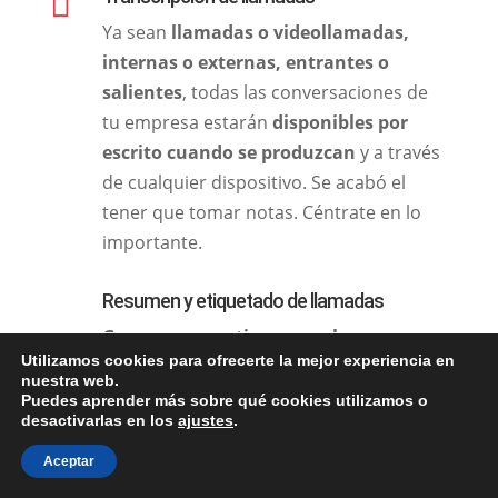

Ya sean
llamadas o videollamadas,
internas o externas, entrantes o
salientes
, todas las conversaciones de
tu empresa estarán
disponibles por
escrito cuando se produzcan
y a través
de cualquier dispositivo. Se acabó el
tener que tomar notas. Céntrate en lo
importante.
Resumen y etiquetado de llamadas
Generamos en tiempo real con
Utilizamos cookies para ofrecerte la mejor experiencia en
inteligencia artificial
etiquetas y
nuestra web.
resúmenes de llamadas,
Puedes aprender más sobre qué cookies utilizamos o
desactivarlas en los
ajustes
.
videoconferencias y chats
.
Localiza y
obten lo esencial de cada llamada en
Aceptar
segundos para ser más eficiente.