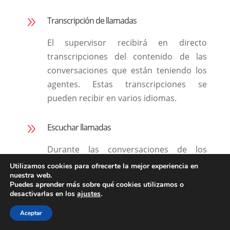
9
Transcripción de llamadas
El supervisor recibirá en directo
transcripciones del contenido de las
conversaciones que están teniendo los
agentes. Estas transcripciones se
pueden recibir en varios idiomas.
9
Escuchar llamadas
Durante las conversaciones de los
agentes, el supervisor tendrá acceso a
Utilizamos cookies para ofrecerte la mejor experiencia en
nuestra web.
escuchar todas las conversaciones del
Puedes aprender más sobre qué cookies utilizamos o
call center software en directo.
desactivarlas en los
ajustes
.
Aceptar
9
Activación y desactivación