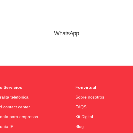
WhatsApp
s Servicios
Fonvirtual
ralita telefónica
Sobre nosotros
d contact center
FAQS
fonía para empresas
Kit Digital
fonía IP
Blog