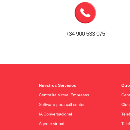
+34 900 533 075
Nuestros Servicios
Otro
Centralita Virtual Empresas
Cent
Software para call center
Clou
IA Conversacional
Tele
Agente virtual
Tele