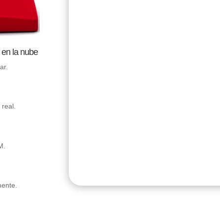
en la nube
ar.
real.
M.
ente.