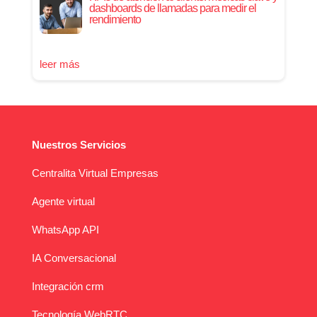
dashboards de llamadas para medir el
rendimiento
leer más
Nuestros Servicios
Centralita Virtual Empresas
Agente virtual
WhatsApp API
IA Conversacional
Integración crm
Tecnología WebRTC