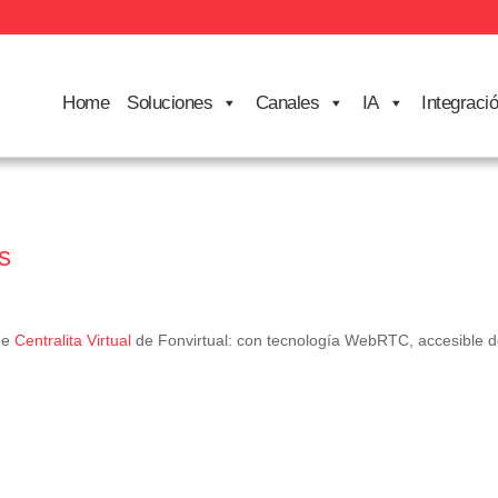
Home
Soluciones
Canales
IA
Integraci
s
 de
Centralita Virtual
de Fonvirtual: con tecnología WebRTC, accesible de