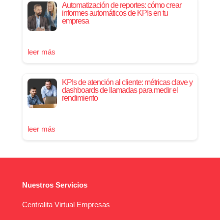
Automatización de reportes: cómo crear
informes automáticos de KPIs en tu
empresa
leer más
KPIs de atención al cliente: métricas clave y
dashboards de llamadas para medir el
rendimiento
leer más
Nuestros Servicios
Centralita Virtual Empresas