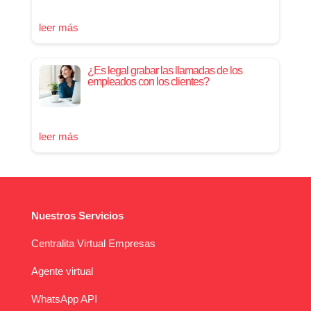
leer más
¿Es legal grabar las llamadas de los
empleados con los clientes?
leer más
Nuestros Servicios
Centralita Virtual Empresas
Agente virtual
WhatsApp API