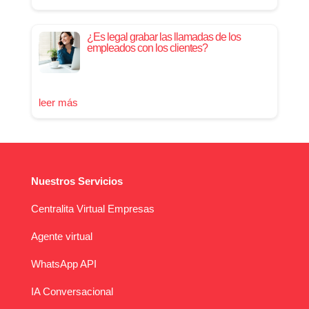
¿Es legal grabar las llamadas de los
empleados con los clientes?
leer más
Nuestros Servicios
Centralita Virtual Empresas
Agente virtual
WhatsApp API
IA Conversacional