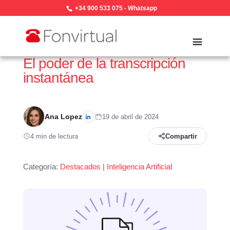
+34 900 533 075
-
Whatsapp
El poder de la transcripción
instantánea
Ana Lopez
19 de abril de 2024
4 min de lectura
Compartir
Categoría:
Destacados
|
Inteligencia Artificial