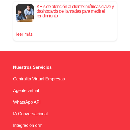
KPIs de atención al cliente: métricas clave y
dashboards de llamadas para medir el
rendimiento
leer más
Nuestros Servicios
Centralita Virtual Empresas
Agente virtual
WhatsApp API
IA Conversacional
Integración crm