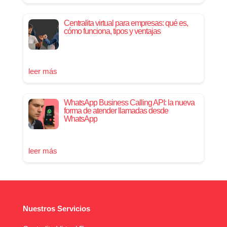
Centralita virtual para empresas: qué es,
cómo funciona, tipos y ventajas
leer más
WhatsApp Business Calling API: la nueva
forma de atender llamadas desde
WhatsApp
leer más
Nuestros Servicios