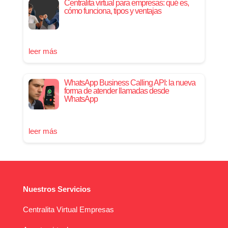
Centralita virtual para empresas: qué es,
cómo funciona, tipos y ventajas
leer más
WhatsApp Business Calling API: la nueva
forma de atender llamadas desde
WhatsApp
leer más
Nuestros Servicios
Centralita Virtual Empresas