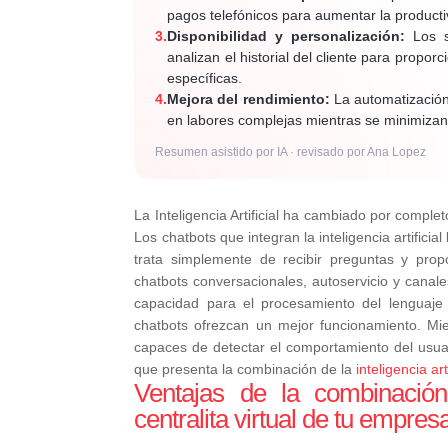
pagos telefónicos para aumentar la productiv
3.
Disponibilidad y personalización:
Los si
analizan el historial del cliente para prop
específicas.
4.
Mejora del rendimiento:
La automatización
en labores complejas mientras se minimizan 
Resumen asistido por IA · revisado por Ana Lopez
La Inteligencia Artificial ha cambiado por completo
Los chatbots que integran la inteligencia artificia
trata simplemente de recibir preguntas y propor
chatbots conversacionales, autoservicio y canales
capacidad para el procesamiento del lenguaje 
chatbots ofrezcan un mejor funcionamiento. Mi
capaces de detectar el comportamiento del usua
que presenta la combinación de la
inteligencia art
Ventajas de la combinación d
centralita virtual de tu empres