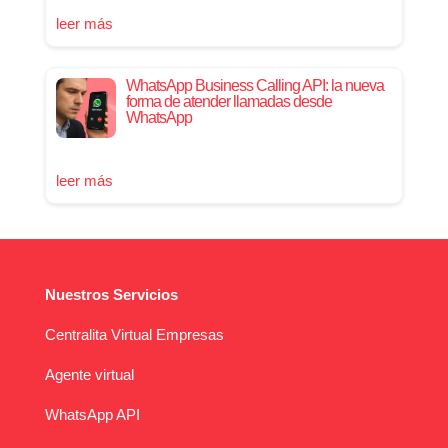
leer más
WhatsApp Business Calling API: la nueva
forma de atender llamadas desde
WhatsApp
leer más
Nuestros Servicios
Centralita Virtual Empresas
Agente virtual
WhatsApp API