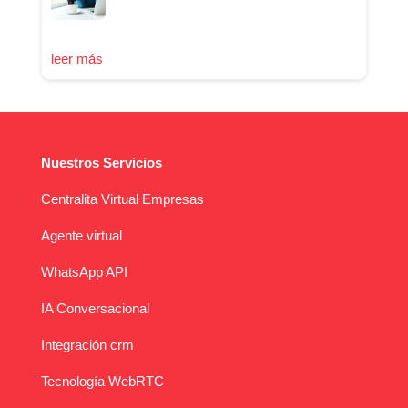
leer más
Nuestros Servicios
Centralita Virtual Empresas
Agente virtual
WhatsApp API
IA Conversacional
Integración crm
Tecnología WebRTC