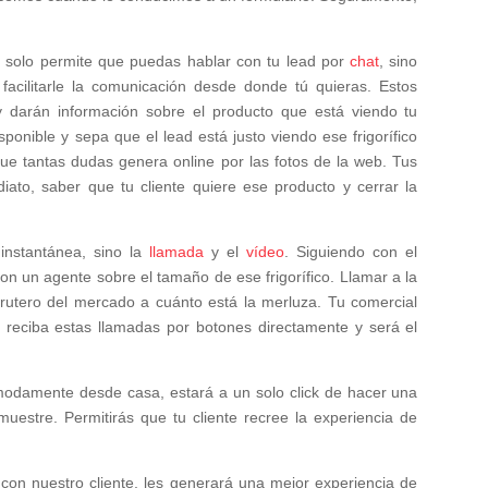
 solo permite que puedas hablar con tu lead por
chat
, sino
acilitarle la comunicación desde donde tú quieras. Estos
y darán información sobre el producto que está viendo tu
sponible y sepa que el lead está justo viendo ese frigorífico
que tantas dudas genera online por las fotos de la web. Tus
ato, saber que tu cliente quiere ese producto y cerrar la
instantánea, sino la
llamada
y el
vídeo
. Siguiendo con el
 con un agente sobre el tamaño de ese frigorífico. Llamar a la
 frutero del mercado a cuánto está la merluza. Tu comercial
e reciba estas llamadas por botones directamente y será el
o cómodamente desde casa, estará a un solo click de hacer una
muestre. Permitirás que tu cliente recree la experiencia de
on nuestro cliente, les generará una mejor experiencia de