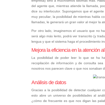
empresa) sino a muchísimos idiomas más. Habla
del agente que, mientras atiende la llamada, podr
dice su interlocutor. Supongamos que el agente 
muy peculiar; la posibilidad de mientras habla co
llamadas, le generará un gran valor al mejor la a
Por otro lado, imaginemos el usuario que no ha
será algo más lento, podrá ver transcrito (y tradu
lengua y que el sistema haga el procedimiento inve
Mejora la eficiencia en la atención al
La posibilidad de poder leer lo que se ha h
recopilación de información y de consulta se
nosotros nos parecen clave o que nos sonaban de 
Análisis de datos
Gracias a la posibilidad de detectar cualquier 
esto abre un universo de posibilidades al an
¿cómo de frecuente es que nos digan las palab