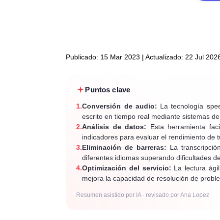
Publicado: 15 Mar 2023 | Actualizado: 22 Jul 202
Puntos clave
1.
Conversión de audio:
La tecnología speec
escrito en tiempo real mediante sistemas d
2.
Análisis de datos:
Esta herramienta faci
indicadores para evaluar el rendimiento de 
3.
Eliminación de barreras:
La transcripció
diferentes idiomas superando dificultades 
4.
Optimización del servicio:
La lectura ágil
mejora la capacidad de resolución de probl
Resumen asistido por IA · revisado por Ana Lopez