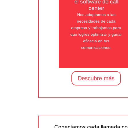
el software de call
center
Nos adaptamos a las
necesidades de cada
empresa y trabajamos para
que logres optimizar y ganar
eficacia en tus
comunicaciones.
Descubre más
Conectamos cada llamada con