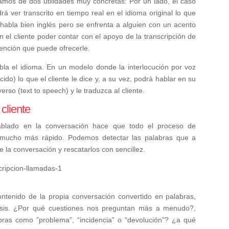
mos de dos utilidades muy concretas: Por un lado, el caso
á ver transcrito en tiempo real en el idioma original lo que
habla bien inglés pero se enfrenta a alguien con un acento
n el cliente poder contar con el apoyo de la transcripción de
tención que puede ofrecerle.
bla el idioma. En un modelo donde la interlocución por voz
cido) lo que el cliente le dice y, a su vez, podrá hablar en su
rso (text to speech) y le traduzca al cliente.
 cliente
ablado en la conversación hace que todo el proceso de
a mucho más rápido. Podemos detectar las palabras que a
la conversación y rescatarlos con sencillez.
contenido de la propia conversación convertido en palabras,
álisis. ¿Por qué cuestiones nos preguntan más a menudo?,
ras como ”problema”, “incidencia” o “devolución”? ¿a qué