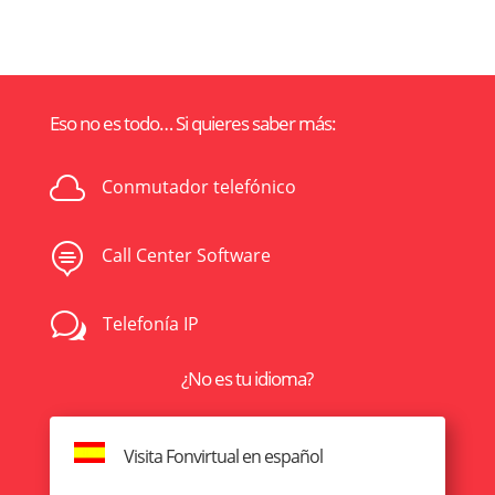
Eso no es todo… Si quieres saber más:

Conmutador telefónico

Call Center Software
w
Telefonía IP
¿No es tu idioma?
Visita Fonvirtual en español