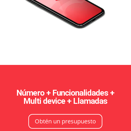
Número + Funcionalidades +
Multi device + Llamadas
Obtén un presupuesto