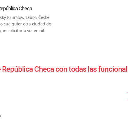
 República Checa
ský Krumlov, Tábor, České
 o cualquier otra ciudad de
e solicitarlo vía email.
 República Checa con todas las funciona
a