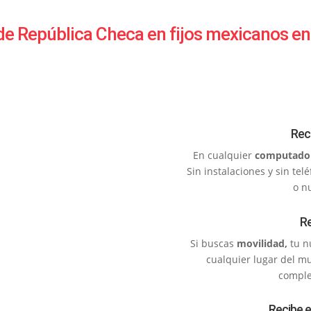
e República Checa en fijos mexicanos en 
Rec
En cualquier
computado
Sin instalaciones y sin te
o n
Re
Si buscas
movilidad,
tu n
cualquier lugar del m
complet
Recibe e