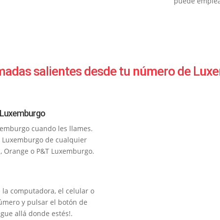
puede emplear
madas salientes desde tu número de Lu
e Luxemburgo
uxemburgo cuando les llames.
de Luxemburgo de cualquier
, Orange o P&T Luxemburgo.
a computadora, el celular o
número y pulsar el botón de
igue allá donde estés!.