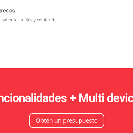
precios
alientes a fijos y celular de
cionalidades + Multi devi
Obtén un presupuesto