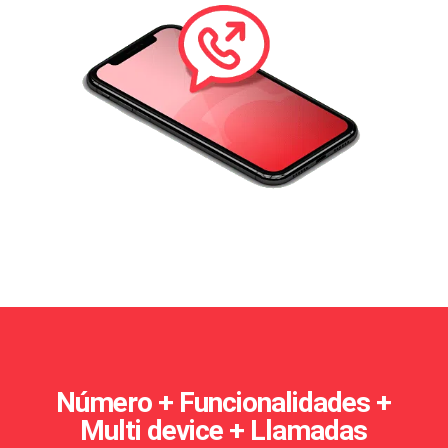
Número + Funcionalidades +
Multi device + Llamadas