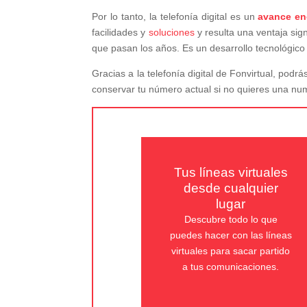
Por lo tanto, la telefonía digital es un
avance e
facilidades y
soluciones
y resulta una ventaja sign
que pasan los años. Es un desarrollo tecnológi
Gracias a la telefonía digital de Fonvirtual, pod
conservar tu número actual si no quieres una nu
Tus líneas virtuales
desde cualquier
lugar
Descubre todo lo que
puedes hacer con las líneas
virtuales para sacar partido
a tus comunicaciones.