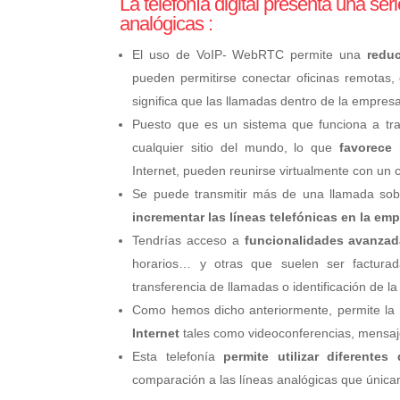
La telefonía digital presenta una se
analógicas :
El uso de VoIP- WebRTC permite una
reduc
pueden permitirse conectar oficinas remotas, 
significa que las llamadas dentro de la empres
Puesto que es un sistema que funciona a tr
cualquier sitio del mundo, lo que
favorece l
Internet, pueden reunirse virtualmente con un cl
Se puede transmitir más de una llamada sobre
incrementar las líneas telefónicas en la emp
Tendrías acceso a
funcionalidades avanzad
horarios… y otras que suelen ser factura
transferencia de llamadas o identificación de l
Como hemos dicho anteriormente, permite la
Internet
tales como videoconferencias, mensaj
Esta telefonía
permite utilizar diferentes 
comparación a las líneas analógicas que únicam