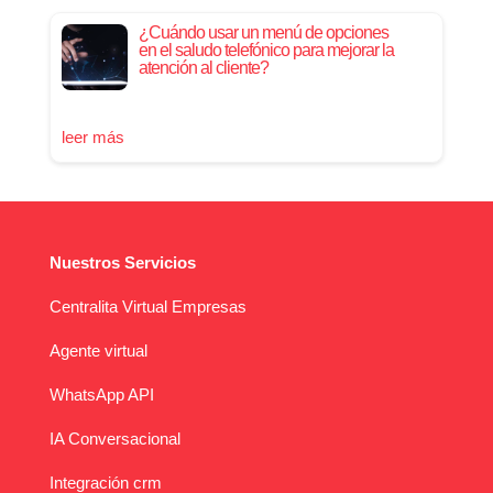
¿Cuándo usar un menú de opciones
en el saludo telefónico para mejorar la
atención al cliente?
leer más
Nuestros Servicios
Centralita Virtual Empresas
Agente virtual
WhatsApp API
IA Conversacional
Integración crm