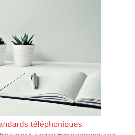
tandards téléphoniques
isés aujourd’hui. Ils sont très limités et représentent un coût