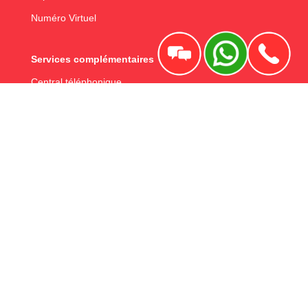
Numéro Virtuel
Services complémentaires
Central téléphonique
Call center software
Solution de télétravail
Téléphonie pour entreprise
Logiciel de téléprospection
MCP Server
Fonvirtual
À propos de nous
FAQS
Blog