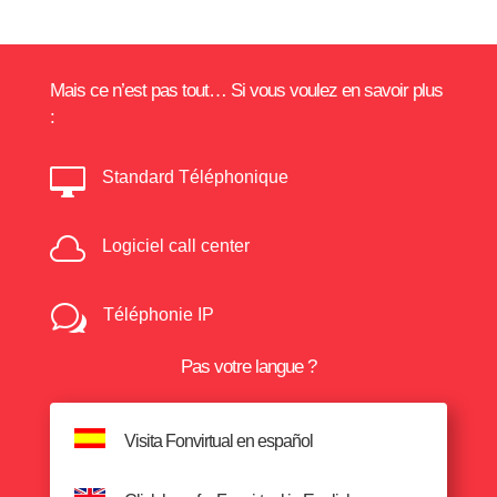
Mais ce n’est pas tout… Si vous voulez en savoir plus
:

Standard Téléphonique

Logiciel call center
w
Téléphonie IP
Pas votre langue ?
Visita Fonvirtual en español