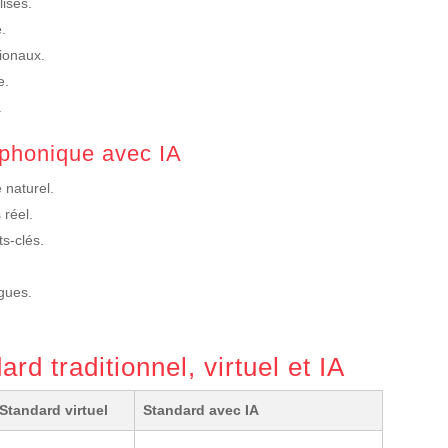
isés.
e.
ionaux.
e.
.
éphonique avec IA
 naturel.
réel.
s-clés.
ngues.
rd traditionnel, virtuel et IA
Standard virtuel
Standard avec IA