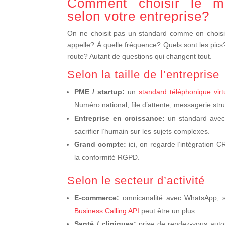
Comment choisir le mei
selon votre entreprise?
On ne choisit pas un standard comme on choisit u
appelle? À quelle fréquence? Quels sont les pics?
route? Autant de questions qui changent tout.
Selon la taille de l’entreprise
PME / startup:
un
standard téléphonique virt
Numéro national, file d’attente, messagerie stru
Entreprise en croissance:
un standard avec 
sacrifier l’humain sur les sujets complexes.
Grand compte:
ici, on regarde l’intégration C
la conformité RGPD.
Selon le secteur d’activité
E-commerce:
omnicanalité avec WhatsApp, s
Business Calling API
peut être un plus.
Santé / cliniques:
prise de rendez-vous auto