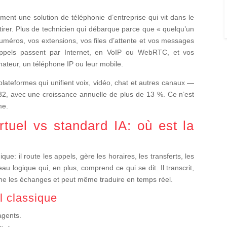
ement une solution de téléphonie d’entreprise qui vit dans le
 tirer. Plus de technicien qui débarque parce que « quelqu’un
méros, vos extensions, vos files d’attente et vos messages
 appels passent par Internet, en VoIP ou WebRTC, et vos
nateur, un téléphone IP ou leur mobile.
teformes qui unifient voix, vidéo, chat et autres canaux —
2032, avec une croissance annuelle de plus de 13 %. Ce n’est
me.
rtuel vs standard IA: où est la
que: il route les appels, gère les horaires, les transferts, les
eau logique qui, en plus, comprend ce qui se dit. Il transcrit,
me les échanges et peut même traduire en temps réel.
l classique
agents.