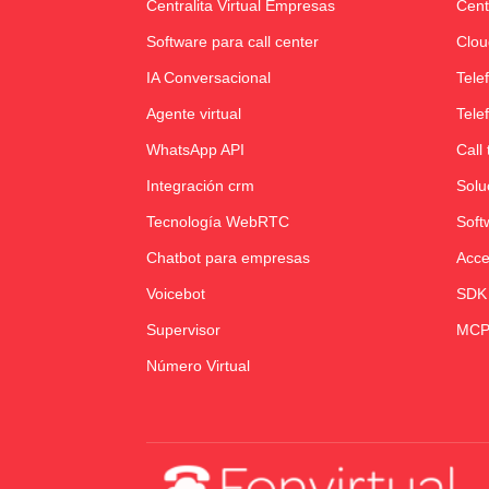
Centralita Virtual Empresas
Cent
Software para call center
Clou
IA Conversacional
Tele
Agente virtual
Tele
WhatsApp API
Call 
Integración crm
Solu
Tecnología WebRTC
Soft
Chatbot para empresas
Acce
Voicebot
SDK
Supervisor
MCP
Número Virtual