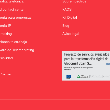
ralita telefónica
Sobre nosotros
d contact center
FAQS
fonía para empresas
Kit Digital
fonía IP
Blog
tracking
Aviso legal
ciones teletrabajo
ware de Telemarketing
sibilidad
 Server