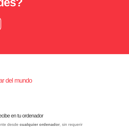
ades?
gar del mundo
cibe en tu ordenador
ente desde
cualquier ordenador
, sin requerir