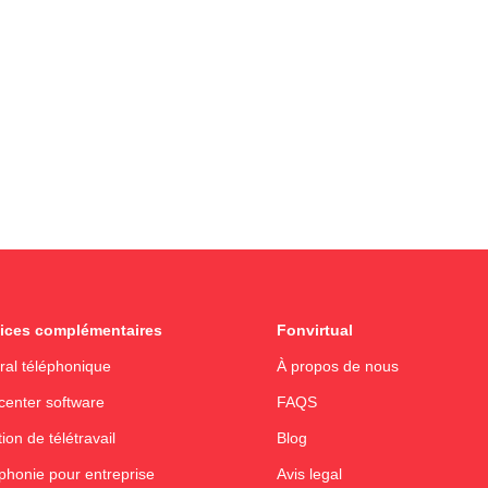
ices complémentaires
Fonvirtual
ral téléphonique
À propos de nous
 center software
FAQS
ion de télétravail
Blog
phonie pour entreprise
Avis legal