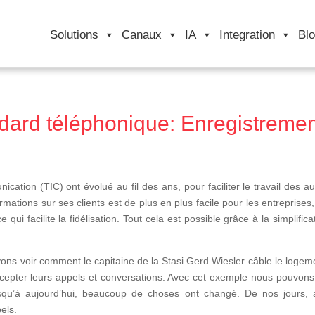
Solutions
Canaux
IA
Integration
Bl
ndard téléphonique: Enregistreme
cation (TIC) ont évolué au fil des ans, pour faciliter le travail des a
ormations sur ses clients est de plus en plus facile pour les entrepris
 ce qui facilite la fidélisation. Tout cela est possible grâce à la simpl
ns voir comment le capitaine de la Stasi Gerd Wiesler câble le logeme
tercepter leurs appels et conversations. Avec cet exemple nous pouvon
qu’à aujourd’hui, beaucoup de choses ont changé. De nos jours,
els.