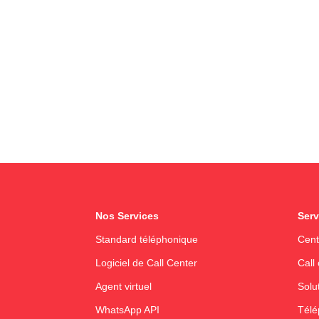
Nos Services
Serv
Standard téléphonique
Cent
Logiciel de Call Center
Call
Agent virtuel
Solut
WhatsApp API
Télé