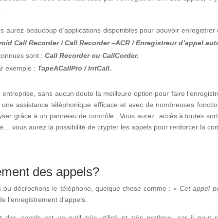
.
 aurez beaucoup d’applications disponibles pour pouvoir enregistrer des
id Call Recorder / Call Recorder –ACR / Enregistreur d’appel aut
 connues sont :
Call Recorder ou CallCorder.
par exemple :
TapeACallPro / IntCall.
 entreprise, sans aucun doute la meilleure option pour faire l’enregis
s une assistance téléphonique efficace et avec de nombreuses fonctio
lyser grâce à un panneau de contrôle ; Vous aurez accès à toutes sorte
ate… vous aurez la possibilité de crypter les appels pour renforcer la con
trement des appels?
s ou décrochons le téléphone, quelque chose comme : «
Cet appel pe
 de l’enregistrement d’appels.
des appels est un outil très utilisé et très pratique, car il peut s