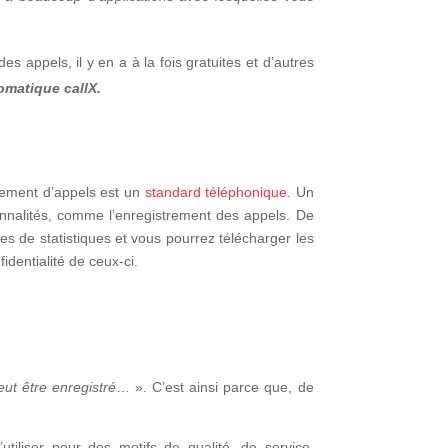
 appels, il y en a à la fois gratuites et d’autres
omatique callX.
trement d’appels est un
standard téléphonique
. Un
nnalités, comme l’enregistrement des appels. De
s de statistiques et vous pourrez télécharger les
fidentialité de ceux-ci.
ut être enregistré
… ». C’est ainsi parce que, de
’utiliser pour des motifs de qualité, de service,