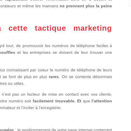
ollaborateurs et même les mamans
ne prennent plus la peine
à cette tactique marketing
ré tout, de promouvoir les numéros de téléphone faciles à
souffles
et les entreprises se doivent de leur trouver une
dus connaissant par coeur le numéro de téléphone de leurs
t se font de plus en plus
rares
. On se contente désormais
ires ou utiles.
e n’est pas un facteur de mise en contact avec vos clients.
 votre numéro soit
facilement trouvable. Et
que
l’attention
mateur et l’inciter à l’enregistrer.
u numéro
: le positionnement de votre page internet contenant