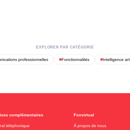
EXPLORER PAR CATÉGORIE
ications professionnelles
Fonctionnalités
Intelligence arti
ices complémentaires
Fonvirtual
ral téléphonique
À propos de nous