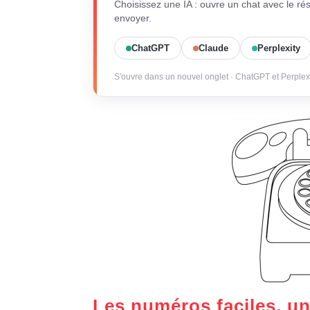
Choisissez une IA : ouvre un chat avec le ré
envoyer.
ChatGPT
Claude
Perplexity
S'ouvre dans un nouvel onglet · ChatGPT et Perplex
Les numéros faciles, un