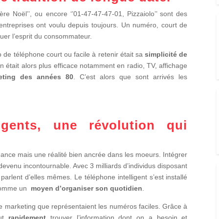
Père Noël’’, ou encore ‘’01-47-47-47-01, Pizzaiolo’’ sont des
ntreprises ont voulu depuis toujours. Un numéro, court de
rquer l’esprit du consommateur.
 de téléphone court ou facile à retenir était sa
simplicité de
 était alors plus efficace notamment en radio, TV, affichage
keting des années 80
. C’est alors que sont arrivés les
igents, une révolution qui
ance mais une réalité bien ancrée dans les moeurs. Intégrer
 devenu incontournable. Avec 3 milliards d’individus disposant
arlent d’elles mêmes. Le téléphone intelligent s’est installé
 comme un
moyen d’organiser son quotidien
.
e marketing que représentaient les numéros faciles. Grâce à
eut
rapidement
trouver l’information dont on a besoin et