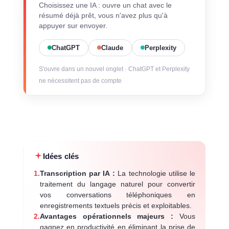
Choisissez une IA : ouvre un chat avec le
résumé déjà prêt, vous n'avez plus qu'à
appuyer sur envoyer.
ChatGPT
Claude
Perplexity
S'ouvre dans un nouvel onglet · ChatGPT et Perplexity
ne nécessitent pas de compte
Idées clés
1.
Transcription par IA :
La technologie utilise le
traitement du langage naturel pour convertir
vos conversations téléphoniques en
enregistrements textuels précis et exploitables.
2.
Avantages opérationnels majeurs :
Vous
gagnez en productivité en éliminant la prise de