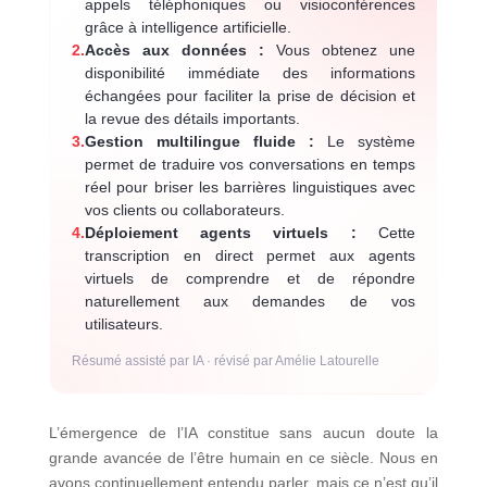
appels téléphoniques ou visioconférences
grâce à intelligence artificielle.
2.
Accès aux données :
Vous obtenez une
disponibilité immédiate des informations
échangées pour faciliter la prise de décision et
la revue des détails importants.
3.
Gestion multilingue fluide :
Le système
permet de traduire vos conversations en temps
réel pour briser les barrières linguistiques avec
vos clients ou collaborateurs.
4.
Déploiement agents virtuels :
Cette
transcription en direct permet aux agents
virtuels de comprendre et de répondre
naturellement aux demandes de vos
utilisateurs.
Résumé assisté par IA · révisé par Amélie Latourelle
L’émergence de l’IA constitue sans aucun doute la
grande avancée de l’être humain en ce siècle. Nous en
avons continuellement entendu parler, mais ce n’est qu’il