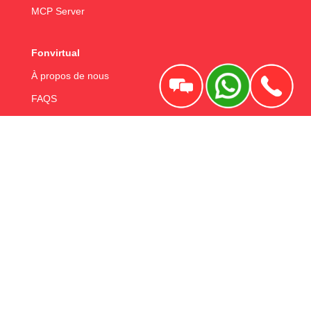
MCP Server
Fonvirtual
À propos de nous
FAQS
Blog
Avis legal
Contactez-nous
+ 33 1 76 54 76 50
+1 514 418 0511
com@fonvirtual.com