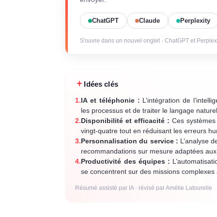
ChatGPT
Claude
Perplexity
S'ouvre dans un nouvel onglet · ChatGPT et Perplex
Idées clés
1.
IA et téléphonie :
L’intégration de l’intell
les processus et de traiter le langage naturel
2.
Disponibilité et efficacité :
Ces systèmes a
vingt-quatre tout en réduisant les erreurs h
3.
Personnalisation du service :
L’analyse de 
recommandations sur mesure adaptées aux be
4.
Productivité des équipes :
L’automatisati
se concentrent sur des missions complexes à
Résumé assisté par IA · révisé par Amélie Latourelle