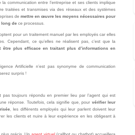
la communication entre l’entreprise et ses clients implique
re traitées et transmises via des réseaux et des systèmes
reprises de
mettre en œuvre les moyens nécessaires pour
u long de
ce processus.
optent pour un traitement manuel par les employés car elles
es. Cependant, ce qu’elles ne réalisent pas, c’est que la
être plus efficace en traitant plus d’informations en
ligence Artificielle n’est pas synonyme de communication
serez surpris !
st pas toujours répondu en premier lieu par l’agent qui est
une réponse. Toutefois, cela signifie que, pour
vérifier leur
risée
, les différents employés qui leur parlent doivent leur
 les clients et nuire à leur expérience en les obligeant à
t plus précis. Un
agent virtuel
(callbot ou chatbot) accueillera