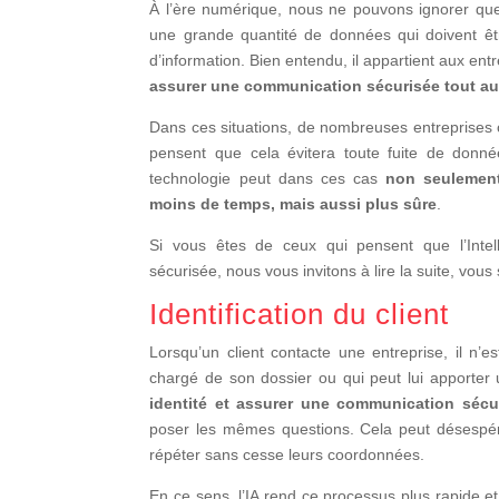
À l’ère numérique, nous ne pouvons ignorer que 
une grande quantité de données qui doivent êt
d’information. Bien entendu, il appartient aux ent
assurer une communication sécurisée tout a
Dans ces situations, de nombreuses entreprises 
pensent que cela évitera toute fuite de donné
technologie peut dans ces cas
non seulement 
moins de temps, mais aussi plus sûre
.
Si vous êtes de ceux qui pensent que l’Intel
sécurisée, nous vous invitons à lire la suite, vous 
Identification du client
Lorsqu’un client contacte une entreprise, il n’e
chargé de son dossier ou qui peut lui apporter 
identité et assurer une communication sécu
poser les mêmes questions. Cela peut désespérer
répéter sans cesse leurs coordonnées.
En ce sens, l’IA rend ce processus plus rapide e