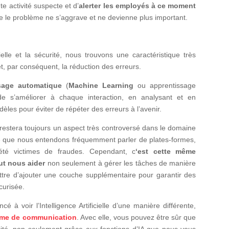
te activité suspecte et d’
alerter les employés à ce moment
 que le problème ne s’aggrave et ne devienne plus important.
icielle et la sécurité, nous trouvons une caractéristique très
et, par conséquent, la réduction des erreurs.
issage automatique
(
Machine Learning
ou apprentissage
 de s’améliorer à chaque interaction, en analysant et en
dèles pour éviter de répéter des erreurs à l’avenir.
et restera toujours un aspect très controversé dans le domaine
ce que nous entendons fréquemment parler de plates-formes,
été victimes de fraudes. Cependant, c
‘est cette même
eut nous aider
non seulement à gérer les tâches de manière
ttre d’ajouter une couche supplémentaire pour garantir des
curisée.
 à voir l’Intelligence Artificielle d’une manière différente,
rme de communication
. Avec elle, vous pouvez être sûr que
rité, non seulement grâce aux fonctions d’IA que nous vous