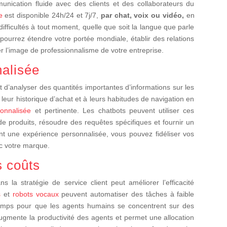
unication fluide avec des clients et des collaborateurs du
e
est disponible 24h/24 et 7j/7,
par chat, voix ou vidéo,
en
ficultés à tout moment, quelle que soit la langue que parle
 pourrez étendre votre portée mondiale, établir des relations
er l’image de professionnalisme de votre entreprise.
nalisée
et d’analyser des quantités importantes d’informations sur les
 leur historique d’achat et à leurs habitudes de navigation en
onnalisée
et pertinente. Les chatbots peuvent utiliser ces
e produits, résoudre des requêtes spécifiques et fournir un
ant une expérience personnalisée, vous pouvez fidéliser vos
c votre marque.
s coûts
 la stratégie de service client peut améliorer l’efficacité
s
et
robots vocaux
peuvent automatiser des tâches à faible
u temps pour que les agents humains se concentrent sur des
ugmente la productivité des agents et permet une allocation