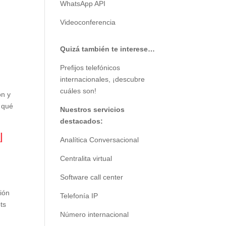
WhatsApp API
Videoconferencia
Quizá también te interese…
Prefijos telefónicos
internacionales, ¡descubre
cuáles son!
ón y
y qué
Nuestros servicios
destacados:
l
Analítica Conversacional
Centralita virtual
Software call center
ción
Telefonía IP
ts
Número internacional