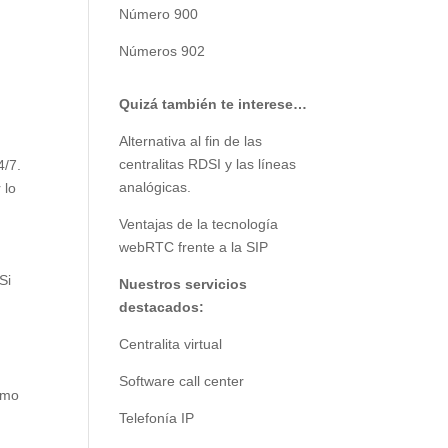
Número 900
Números 902
Quizá también te interese…
Alternativa al fin de las
centralitas RDSI y las líneas
4/7.
analógicas.
 lo
Ventajas de la tecnología
webRTC frente a la SIP
Si
Nuestros servicios
destacados:
Centralita virtual
Software call center
omo
Telefonía IP