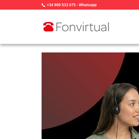
+34 900 533 075
-
Whatsapp