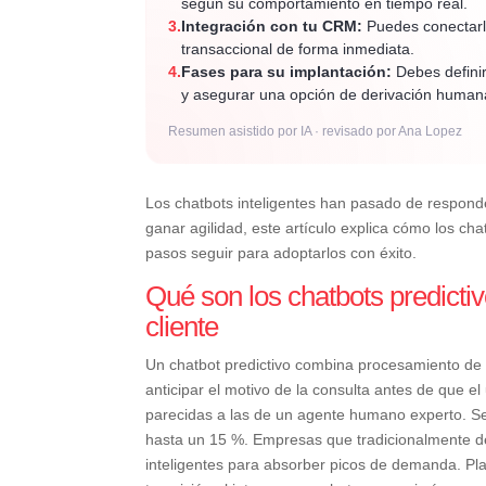
según su comportamiento en tiempo real.
3.
Integración con tu CRM:
Puedes conectarlo
transaccional de forma inmediata.
4.
Fases para su implantación:
Debes definir
y asegurar una opción de derivación human
Resumen asistido por IA · revisado por Ana Lopez
Los chatbots inteligentes han pasado de responder
ganar agilidad, este artículo explica cómo los cha
pasos seguir para adoptarlos con éxito.
Qué son los chatbots predicti
cliente
Un chatbot predictivo combina procesamiento de 
anticipar el motivo de la consulta antes de que el
parecidas a las de un agente humano experto. Seg
hasta un 15 %. Empresas que tradicionalmente d
inteligentes para absorber picos de demanda. Pla