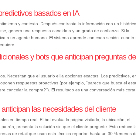
predictivos basados en IA
entimiento y contexto. Después contrasta la información con un históric
ase, genera una respuesta candidata y un grado de confianza. Si la
riva a un agente humano. El sistema aprende con cada sesión: cuanto
requiere.
dicionales y bots que anticipan preguntas d
dos. Necesitan que el usuario elija opciones exactas. Los predictivos, e
 Proponen respuestas proactivas (por ejemplo, “parece que busca el est
iere cancelar la compra?”). El resultado es una conversación más corta
anticipan las necesidades del cliente
les en tiempo real. El bot evalúa la página visitada, la ubicación, el
n patrón, presenta la solución sin que el cliente pregunte. Esto reduce l
presas de retail que usan esta técnica reportan hasta un 30 % menos d