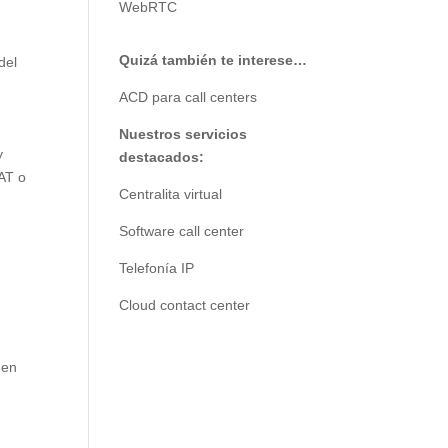
WebRTC
Quizá también te interese…
del
ACD para call centers
Nuestros servicios
y
destacados:
SAT o
Centralita virtual
Software call center
Telefonía IP
Cloud contact center
 en