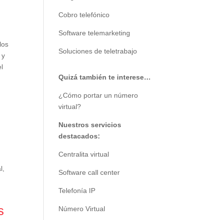
Cobro telefónico
Software telemarketing
los
Soluciones de teletrabajo
 y
el
Quizá también te interese…
¿Cómo portar un número
virtual?
Nuestros servicios
destacados:
Centralita virtual
l,
Software call center
Telefonía IP
s
Número Virtual