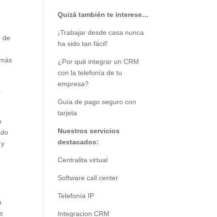
Quizá también te interese…
¡Trabajar desde casa nunca
o de
ha sido tan fácil!
 más
¿Por qué integrar un CRM
con la telefonía de tu
empresa?
e
Guía de pago seguro con
tarjeta
n
Nuestros servicios
ado
destacados:
 y
Centralita virtual
Software call center
Telefonía IP
a
e
Integracion CRM